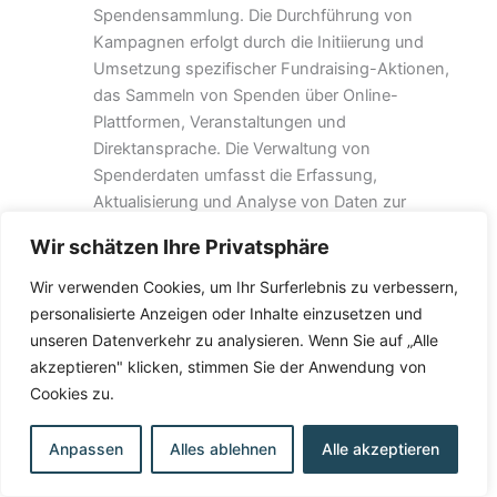
Spendensammlung. Die Durchführung von
Kampagnen erfolgt durch die Initiierung und
Umsetzung spezifischer Fundraising-Aktionen,
das Sammeln von Spenden über Online-
Plattformen, Veranstaltungen und
Direktansprache. Die Verwaltung von
Spenderdaten umfasst die Erfassung,
Aktualisierung und Analyse von Daten zur
Optimierung zukünftiger Kampagnen. Die
Wir schätzen Ihre Privatsphäre
Kommunikation mit Spendern und potenziellen
Förderern erfolgt über personalisierte Ansprachen,
Wir verwenden Cookies, um Ihr Surferlebnis zu verbessern,
Dankesschreiben und regelmäßige Updates zu
personalisierte Anzeigen oder Inhalte einzusetzen und
Projekterfolgen und Verwendung der Mittel;
unseren Datenverkehr zu analysieren. Wenn Sie auf „Alle
Rechtsgrundlagen:
Berechtigte Interessen (Art. 6
akzeptieren" klicken, stimmen Sie der Anwendung von
Abs. 1 S. 1 lit. f) DSGVO), Vertrag über die
Cookies zu.
Mitgliedschaft (Satzung) (Art. 6 Abs. 1 S. 1 lit. b)
DSGVO).
Anpassen
Alles ablehnen
Alle akzeptieren
Geschäftliche Leistungen